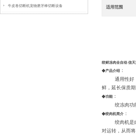
牛皮卷切断机宠物磨牙棒切断设备
适用范围
绞鲜冻肉全自动 信天
◆
：
产品介绍
通用性好
鲜，延长保质期
◆
：
功能
绞冻肉功
◆
：
绞肉机简介
绞肉机是
对运转，从而将