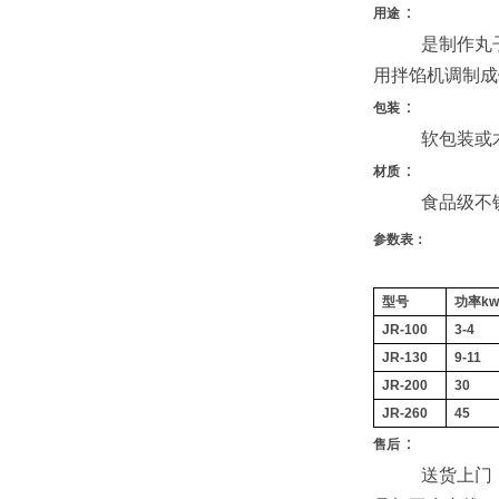
：
用途
是制作丸
用拌馅机调制成
：
包装
软包装或
：
材质
食品级不
参数表：
型号
功率kw
JR-100
3-4
JR-130
9-11
JR-200
30
JR-260
45
：
售后
送货上门