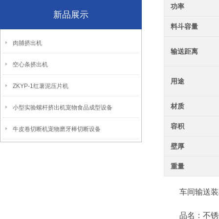
功率
新品展示
料斗容量
肉脯挤出机
输送距离
空心条挤出机
用途
ZKYP-1红薯泥压片机
材质
小型实验螺杆挤出机宠物食品成型设备
容积
牛皮卷切断机宠物磨牙棒切断设备
壁厚
重量
车间输送装料
品名：不锈钢物