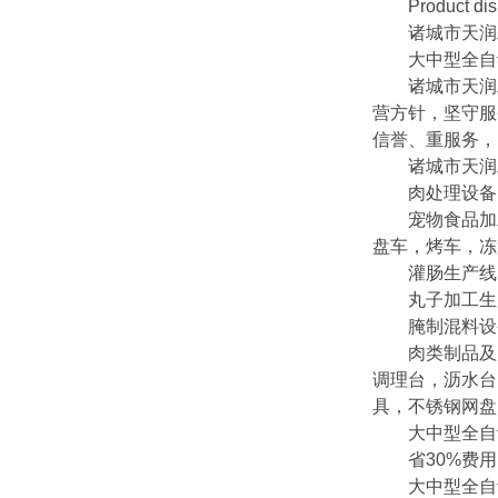
Product displa
诸城市天润
大中型全自动
诸城市天润工
营方针，坚守服
信誉、重服务，
诸城市天润工
肉处理设备：
宠物食品加工
盘车，烤车，冻
灌肠生产线：
丸子加工生产
腌制混料设备
肉类制品及宠
调理台，沥水台
具，不锈钢网盘
大中型全自动
省30%费用
大中型全自动