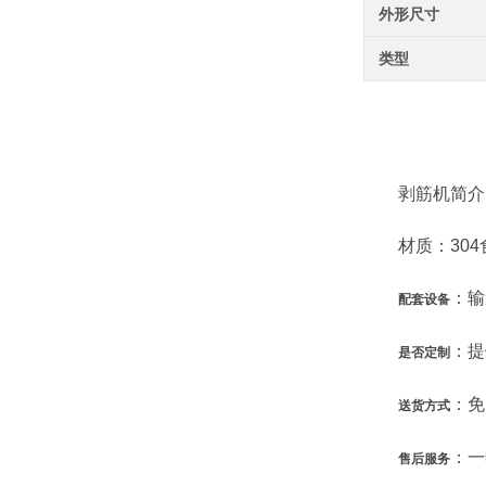
外形尺寸
类型
剥筋机简介：
材质：304
：输
配套设备
：提
是否定制
：免
送货方式
：一
售后服务