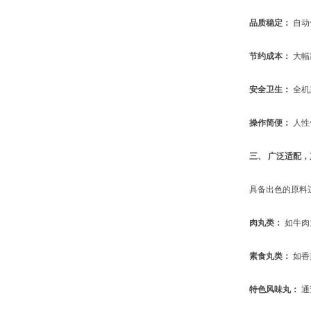
品质稳定：
自动
节约成本：
大幅
安全卫生：
全机
操作简便：
人性
三、 广泛适配
具备出色的原料适
肉丸类：
如牛肉
素食丸类：
如香
特色风味丸：
通