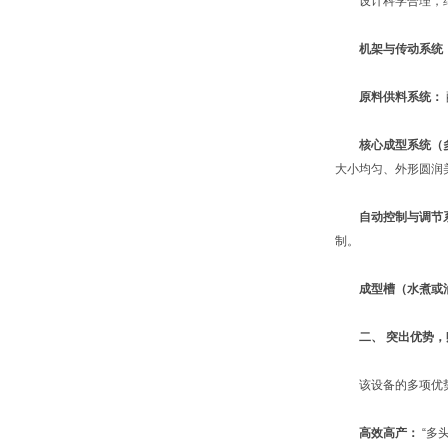
设计科学合理，结
机架与传动系统
原料供料系统：
核心成型系统（
大小均匀、外形圆润
自动控制与调节
制。
成型槽（水煮或
二、 突出优势
该设备的多项优势
高效高产：
“多