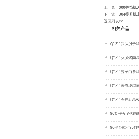
上一篇：
300拌馅
下一篇：
304提升
返回列表>>
相关产品
QYZ-1猪头肘
QYZ-1火腿烤
QYZ-1辣子白
QYZ-1酱肉块
QYZ-1全自动
80制作火腿烤肉
80平台式和80