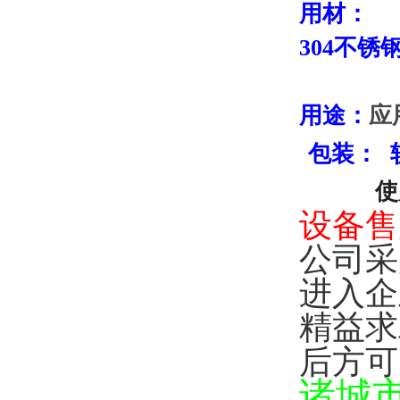
用材
：
304不锈
用途：
应
包装
：
使
设备售
公司采
进入企
精益求
后方可
诸城