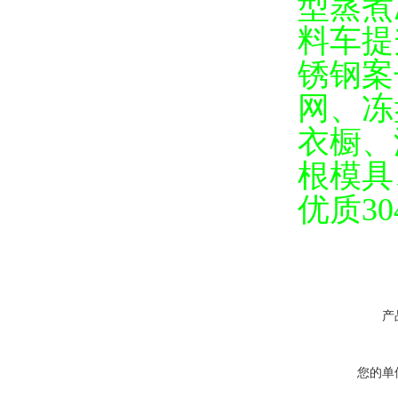
型蒸煮
料车提
锈钢案
网、
冻
衣橱、
根模具
优质3
产
您的单