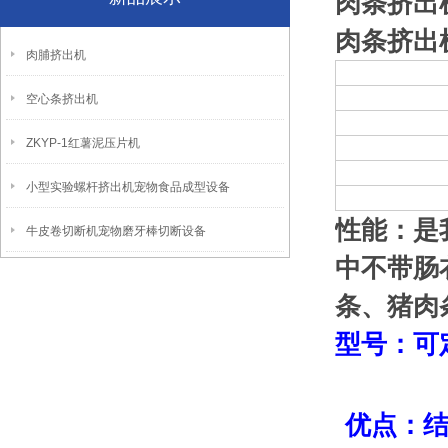
肉条挤出
肉条挤出
肉脯挤出机
空心条挤出机
ZKYP-1红薯泥压片机
小型实验螺杆挤出机宠物食品成型设备
性能：
是
牛皮卷切断机宠物磨牙棒切断设备
中不带肠
条、猪肉
型号
：可
优点：