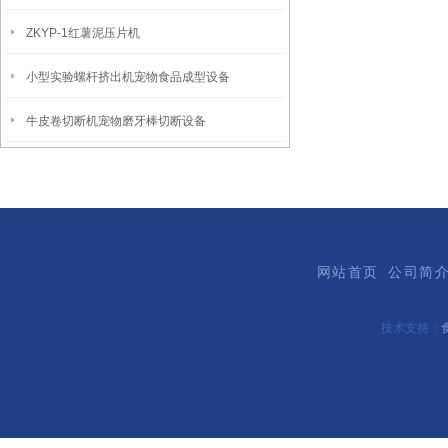
ZKYP-1红薯泥压片机
小型实验螺杆挤出机宠物食品成型设备
牛皮卷切断机宠物磨牙棒切断设备
网站首页
公司简
技术支持：