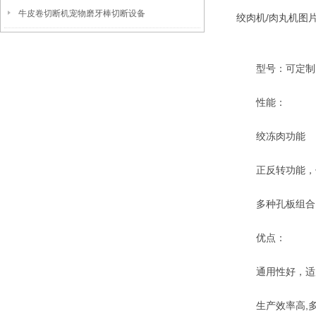
牛皮卷切断机宠物磨牙棒切断设备
绞肉机/肉丸机图
型号：可定制
性能：
绞冻肉功能
正反转功能，使
多种孔板组合，
优点：
通用性好，适
生产效率高,多