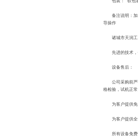
包装： 软包
备注说明：加工
导操作
诸城市天润工
先进的技术，优
设备售后：
公司采购前严把
格检验，试机正常
为客户提供免费
为客户提供全套
所有设备免费保