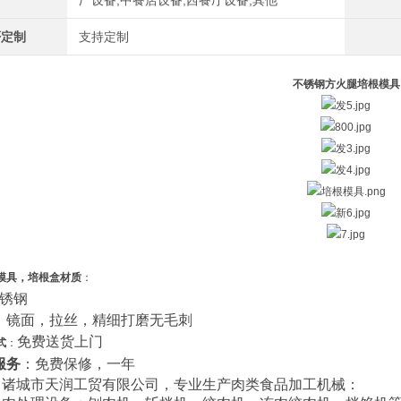
厂设备,中餐店设备,西餐厅设备,其他
否定制
支持定制
不锈钢方火腿培根模具
模具，培根盒材质
：
不锈钢
：镜面，拉丝，精细打磨无毛刺
免费送货上门
式
：
服务
：免费保修，一年
诸城市天润工贸有限公司，专业生产肉类食品加工机械：