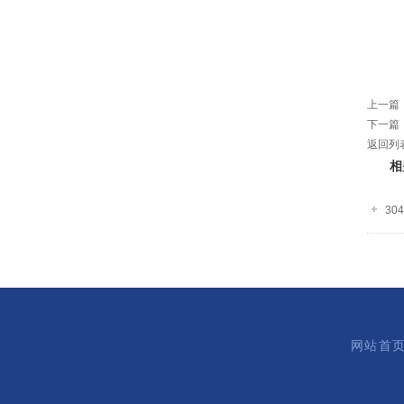
上一篇
下一篇
返回列
相
3
网站首