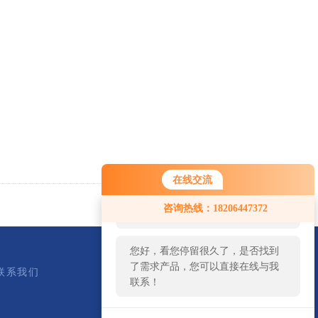
在线交流
您好！欢迎前来咨询，很高兴为您
咨询热线：18206447372
服务，请问您要咨询什么问题呢？
您好，看您停留很久了，是否找到
了需求产品，您可以直接在线与我
联系我们
联系！