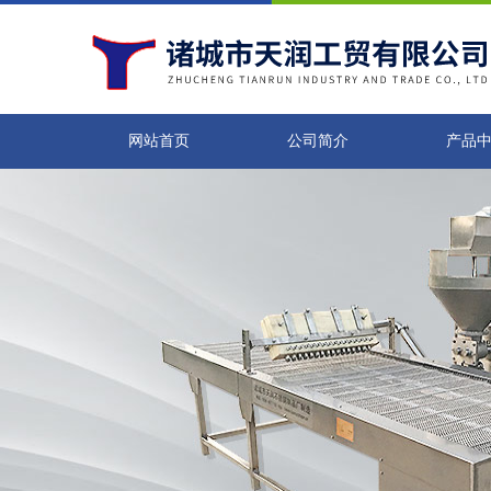
网站首页
公司简介
产品