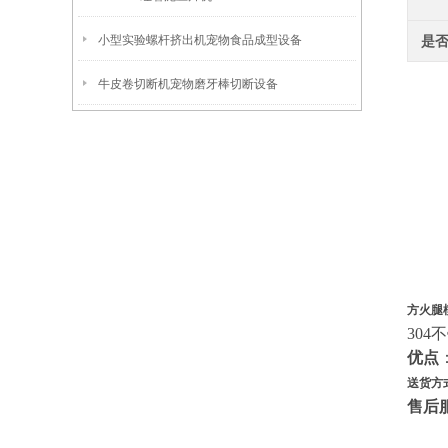
小型实验螺杆挤出机宠物食品成型设备
是
牛皮卷切断机宠物磨牙棒切断设备
方火腿
304
优点
送货方
售后