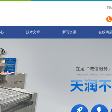
网
中心
技术文章
新闻资讯
在线商