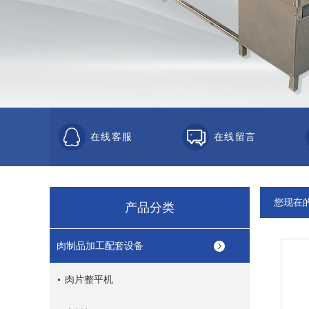
在线客服
在线留言
您现在
产品分类
肉制品加工配套设备
肉片整平机