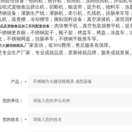
肉处理设备：刨肉机，斩拌机，绞肉机，冻肉绞肉机，拌馅机
齿轮式宠物食品挤出机，切断机，输送带，提升机，物料车，冻
锈钢设备；灌肠生产线：灌肠机，牵引机，扎线机，挂肠单车等
丸机，蒸煮槽，冷却槽等；腌制混料设备：真空滚揉机，滚筒混
：肉块整平机，真空包装袋整平机，提
品及宠物食品加工车间
配套设备
不锈钢更衣橱，不锈钢架子，靴子架，烤盘车，烤盘，冻盘车，
盒，不锈钢网盘，挂肠单车，不锈钢平板推车等。
,
厂家直供，省30%费用，售后服务有保障
。
方火腿培根模具
是专业生产厂家，专业成就品质，质量铸就品牌，服务成就发展
产品：
您的单位：
您的姓名：