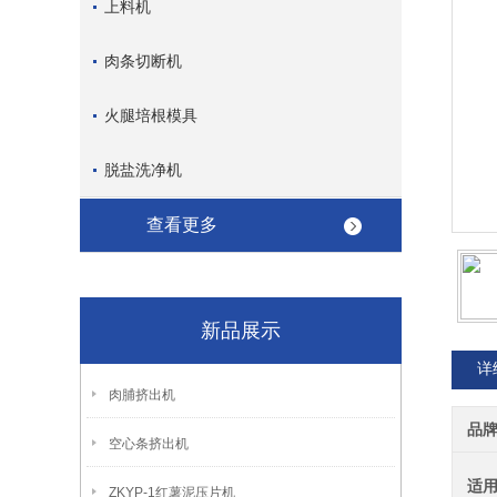
上料机
肉条切断机
火腿培根模具
脱盐洗净机
查看更多
新品展示
详
肉脯挤出机
品
空心条挤出机
适
ZKYP-1红薯泥压片机