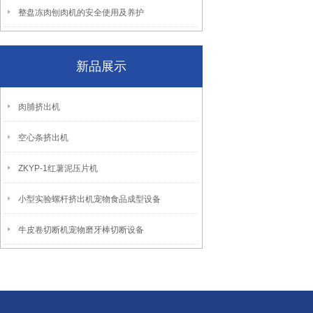
整盘冻肉刨肉机的安全使用及养护
新品展示
肉脯挤出机
空心条挤出机
ZKYP-1红薯泥压片机
小型实验螺杆挤出机宠物食品成型设备
牛皮卷切断机宠物磨牙棒切断设备