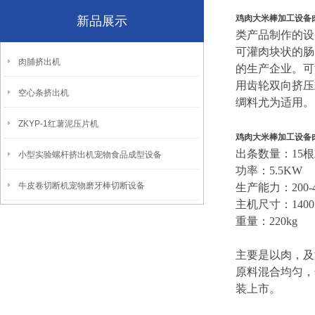
鸡肉大米棒加工设备
新品展示
类产品制作的设
可灌肉块状的肠
肉脯挤出机
的生产企业。可
用齿轮双向挤压
空心条挤出机
绸料尤为适用。
ZKYP-1红薯泥压片机
鸡肉大米棒加工设备
出条数量：15
小型实验螺杆挤出机宠物食品成型设备
功率：5.5KW
牛皮卷切断机宠物磨牙棒切断设备
生产能力：200-40
主机尺寸：1400*
重量：220kg
主要是以肉，及
原料混合均匀，
装上市。