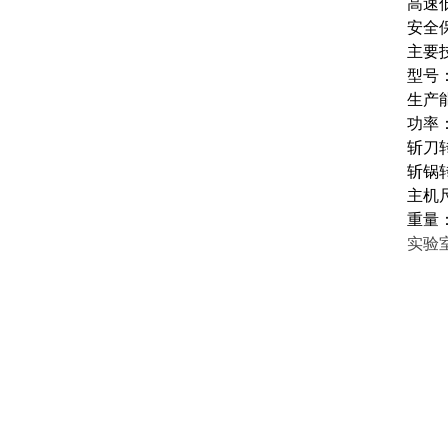
高速
安全
主要
型号：
生产能
功率：
斩刀转数
斩锅转
主机尺
重量：
实验