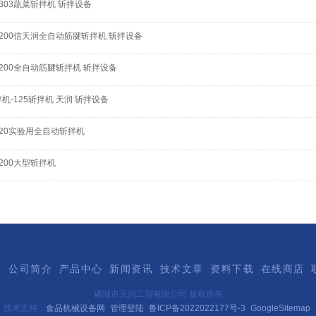
-303蔬菜斩拌机 斩拌设备
-200信天润全自动筋腱斩拌机 斩拌设备
-200全自动筋腱斩拌机 斩拌设备
机-125斩拌机 天润 斩拌设备
-20实验用全自动斩拌机
-200大型斩拌机
页
公司简介
产品中心
新闻资讯
技术文章
资料下载
在线商店
诸城市天润工贸有限公司 版权所有
技术支持：
食品机械设备网
管理登陆
鲁ICP备2022022177号-3
GoogleSitemap