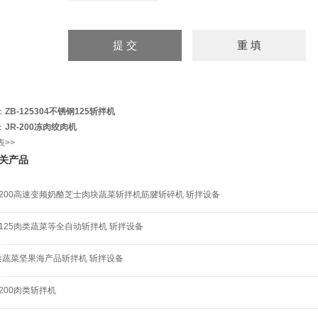
：
ZB-125304不锈钢125斩拌机
：
JR-200冻肉绞肉机
表>>
关产品
B-200高速变频奶酪芝士肉块蔬菜斩拌机筋腱斩碎机 斩拌设备
-125肉类蔬菜等全自动斩拌机 斩拌设备
类蔬菜坚果海产品斩拌机 斩拌设备
-200肉类斩拌机