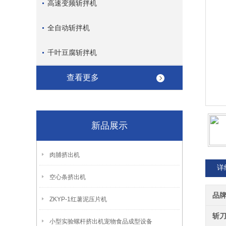
高速变频斩拌机
全自动斩拌机
千叶豆腐斩拌机
查看更多
新品展示
肉脯挤出机
详
空心条挤出机
品
ZKYP-1红薯泥压片机
斩
小型实验螺杆挤出机宠物食品成型设备