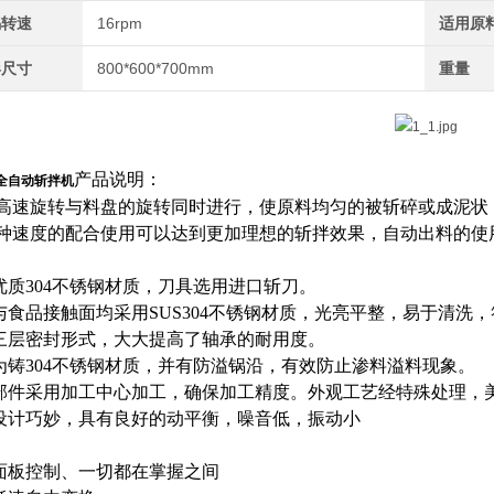
锅转速
16rpm
适用原
形尺寸
800*600*700mm
重量
产品说明：
全自动斩拌机
高速旋转与料盘的旋转同时进行，使原料均匀的被斩碎或成泥状
种速度的配合使用可以达到更加理想的斩拌效果，自动出料的使
：
优质304不锈钢材质，刀具选用进口斩刀。
与食品接触面均采用SUS304不锈钢材质，光亮平整，易于清洗，
三层密封形式，大大提高了轴承的耐用度。
为铸304不锈钢材质，并有防溢锅沿，有效防止渗料溢料现象。
部件采用加工中心加工，确保加工精度。外观工艺经特殊处理，
设计巧妙，具有良好的动平衡，噪音低，振动小
面板控制、一切都在掌握之间