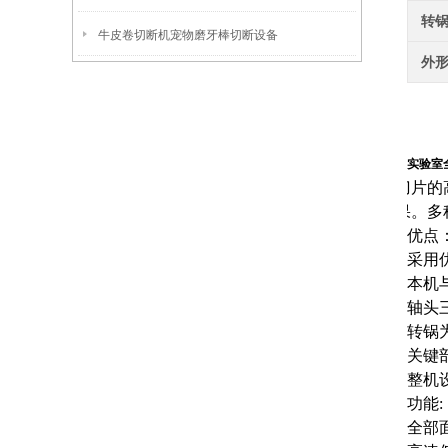
转
牛皮卷切断机宠物磨牙棒切断设备
外
实验室
刀片的
果。多
优点
采用
本机
轴头
转锅
关键
整机
功能:
全部