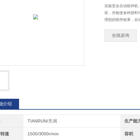
实验室全自动斩拌机
状，并能使各种原料
理想的斩拌效果，自
在线咨询
细介绍
牌
TIANRUN/天润
生产能
刀转速
1500/3000r/min
容积