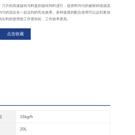
：刀片的高速旋转与料盘的旋转同时进行，使原料均匀的被斩碎或成泥
均匀的混合在一起达到的乳化效果。多种速度的配合使用可以达到更加
动出料的使用使工作更轻松，工作效率更高。
点击收藏
力
15kg/h
20L