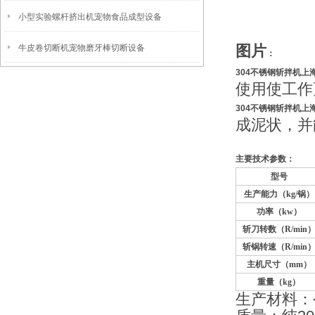
小型实验螺杆挤出机宠物食品成型设备
图片
牛皮卷切断机宠物磨牙棒切断设备
：
304不锈钢斩拌机上
使用使工作
304不锈钢斩拌机上
成泥状，并
主要技术参数：
型号
生产能力（kg/锅）
功率（kw）
斩刀转数（R/min
斩锅转速（R/min
主机尺寸（mm）
重量（kg）
生产材料：