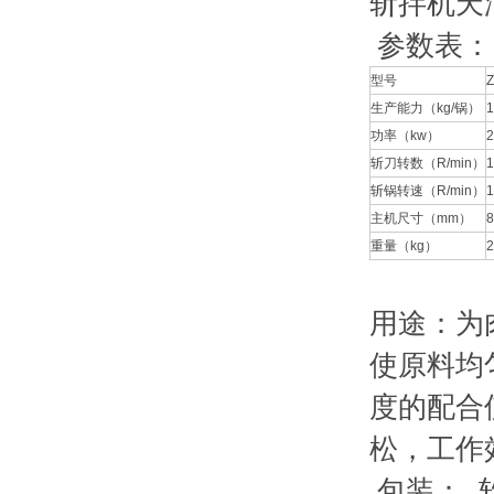
斩拌机天
参数表
型号
Z
生产能力（kg/锅）
1
功率（kw）
2
斩刀转数（R/min）
1
斩锅转速（R/min）
1
主机尺寸（mm）
8
重量（kg）
2
用途：为
使原料均
度的配合
松，工作
包装： 