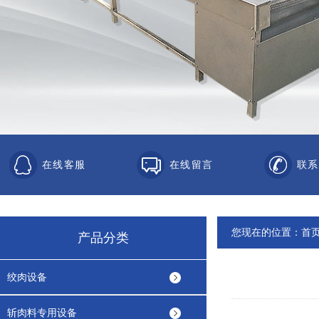
在线客服
在线留言
联系
您现在的位置：
首
产品分类
绞肉设备
斩肉料专用设备