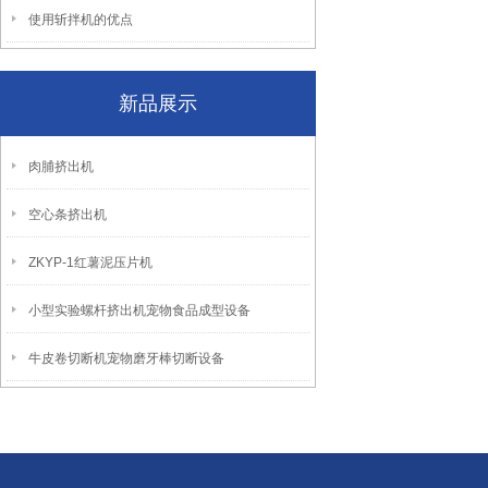
使用斩拌机的优点
新品展示
肉脯挤出机
空心条挤出机
ZKYP-1红薯泥压片机
小型实验螺杆挤出机宠物食品成型设备
牛皮卷切断机宠物磨牙棒切断设备