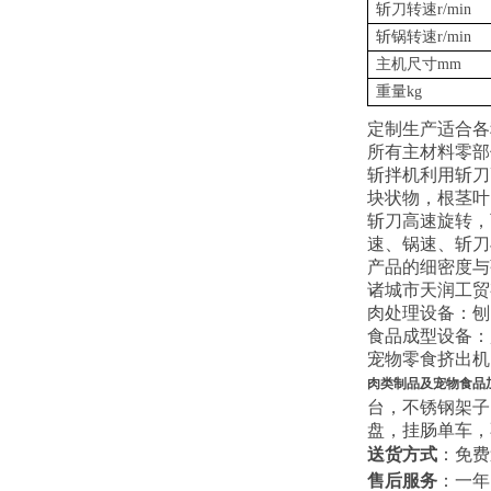
斩刀转速r/min
斩锅转速r/min
主机尺寸mm
重量kg
定制生产适合各
所有主材料零部
斩拌机利用斩刀
块状物，根茎叶
斩刀高速旋转，
速、锅速、斩刀
产品的细密度与
诸城市天润工贸
肉处理设备：刨
食品成型设备：
宠物零食挤出机
肉类制品及宠物食品
台，不锈钢架子
盘，挂肠单车，
送货方式
：免费
售后服务
：一年