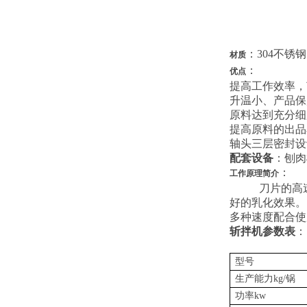
：304不锈钢
材质
：
优点
提高工作效率，
升温小、产品保
原料达到充分细
提高原料的出品
轴头三层密封设
配套设备
：刨肉
：
工作原理
简介
刀片的高
好的乳化效果。
多种速度配合使
斩拌机参数表
：
型号
生产能力kg/锅
功率kw