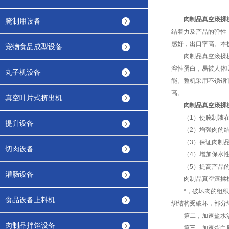
肉制品真空滚揉
腌制用设备
结着力及产品的弹性
感好，出口率高。本
宠物食品成型设备
肉制品真空滚揉机采
溶性蛋白，易被人体
丸子机设备
能。整机采用不锈钢
高。
真空叶片式挤出机
肉制品真空滚揉
（1）使腌制液在
提升设备
（2）增强肉的结
（3）保证肉制品
切肉设备
（4）增加保水性
（5）提高产品的
灌肠设备
肉制品真空滚揉机
*，破坏肉的组织结
食品设备上料机
织结构受破坏，部分
第二，加速盐水渗透
肉制品拌馅设备
第三，加速蛋白质的