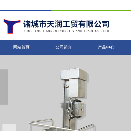
网站首页
公司简介
产品中心