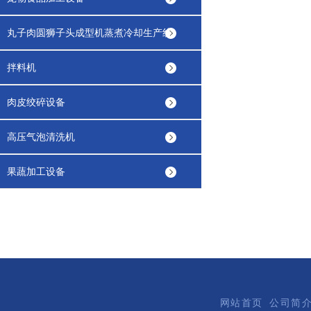
丸子肉圆狮子头成型机蒸煮冷却生产线
拌料机
肉皮绞碎设备
高压气泡清洗机
果蔬加工设备
网站首页
公司简