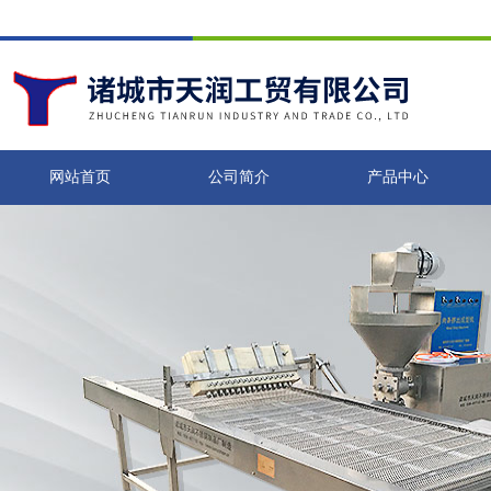
网站首页
公司简介
产品中心