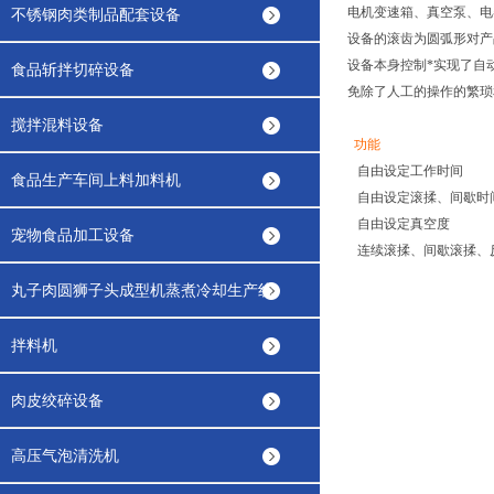
电机变速箱、真空泵、电
不锈钢肉类制品配套设备
设备的滚齿为圆弧形对产
设备本身控制*实现了自
食品斩拌切碎设备
免除了人工的操作的繁琐
搅拌混料设备
功能
自由设定工作时间
食品生产车间上料加料机
自
由设定滚揉、间歇时
自由设定真空度
宠物食品加工设备
连续滚揉、间歇滚揉、
丸子肉圆狮子头成型机蒸煮冷却生产线
拌料机
肉皮绞碎设备
高压气泡清洗机