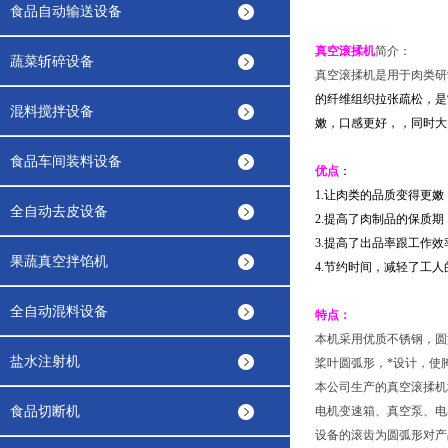
食品自动输送设备
真空滚揉机
简介：
蔬菜斩碎设备
真空滚揉机是用于肉类研
的纤维组织拉张疏松，是
混料搅拌设备
嫩，口感更好，，同时大
食品车间装料设备
优点
：
1.
让肉类的品质变得更嫩
全自动去皮设备
2.
提高了肉制品的保质期
3.
提高了出品率跟工作效
果蔬真空拌馅机
4.
节约时间，减轻了工人
全自动混料设备
特点：
本机采用优质不锈钢，圆
盐水注射机
桨叶圆弧形，*设计，使
本公司生产的真空滚揉机
食品切断机
电机变速箱、真空泵、电
设备的滚齿为圆弧形对产