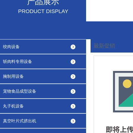
产品展示
PRODUCT DISPLAY
最新促销
绞肉设备
您现在的位置:
首页
斩肉料专用设备
腌制用设备
宠物食品成型设备
丸子机设备
真空叶片式挤出机