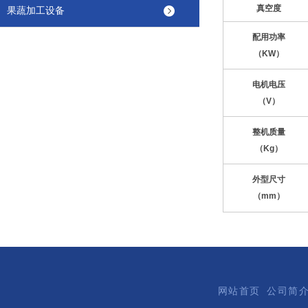
真空度
果蔬加工设备
配用功率
（
KW
）
电机电压
（
V
）
整机质量
（
Kg
）
外型尺寸
（
mm
）
网站首页
公司简