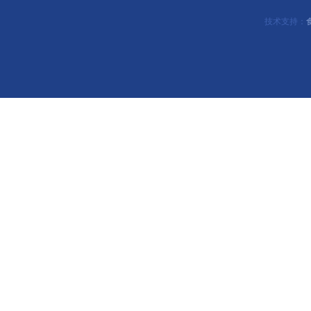
技术支持：