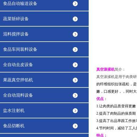
食品自动输送设备
蔬菜斩碎设备
混料搅拌设备
食品车间装料设备
全自动去皮设备
真空滚揉机
简介：
真空滚揉机是用于肉类研
果蔬真空拌馅机
的纤维组织拉张疏松，是
嫩，口感更好，，同时大
全自动混料设备
优点
：
1.
让肉类的品质变得更嫩
盐水注射机
2.
提高了肉制品的保质期
3.
提高了出品率跟工作效
食品切断机
4.
节约时间，减轻了工人
特点：