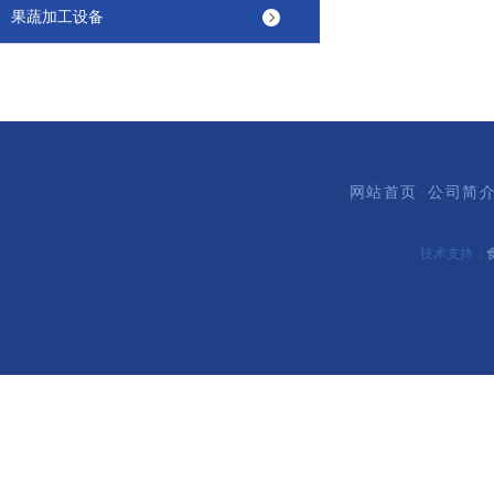
果蔬加工设备
网站首页
公司简
技术支持：