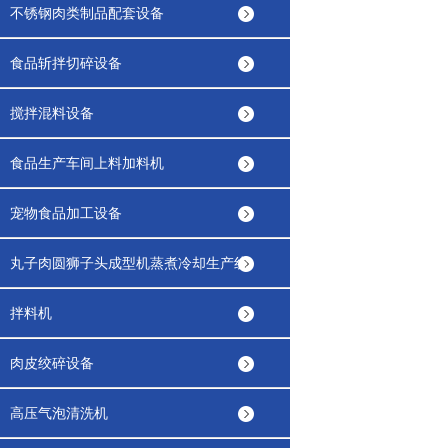
不锈钢肉类制品配套设备
食品斩拌切碎设备
搅拌混料设备
食品生产车间上料加料机
宠物食品加工设备
丸子肉圆狮子头成型机蒸煮冷却生产线
拌料机
肉皮绞碎设备
高压气泡清洗机