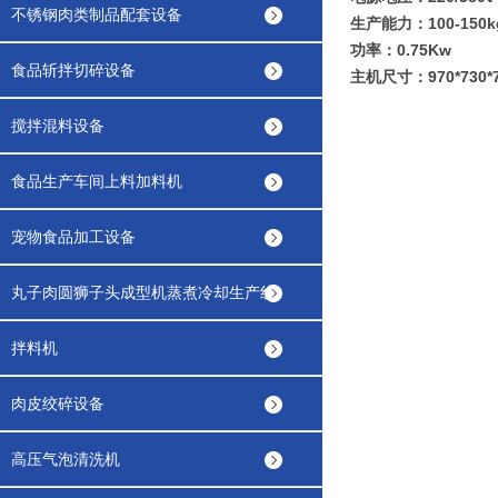
不锈钢肉类制品配套设备
生产能力：
100-150k
功率：
0.75Kw
食品斩拌切碎设备
主机尺寸：
970*730*
搅拌混料设备
食品生产车间上料加料机
宠物食品加工设备
丸子肉圆狮子头成型机蒸煮冷却生产线
拌料机
肉皮绞碎设备
高压气泡清洗机