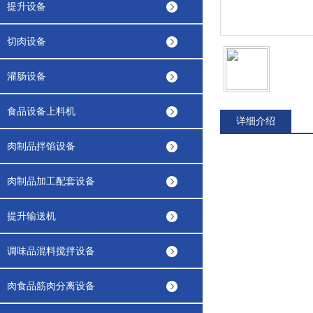
提升设备
切肉设备
灌肠设备
食品设备上料机
详细介绍
肉制品拌馅设备
肉制品加工配套设备
提升输送机
调味品混料搅拌设备
肉食品筋肉分离设备