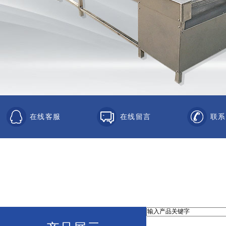
在线客服
在线留言
联系