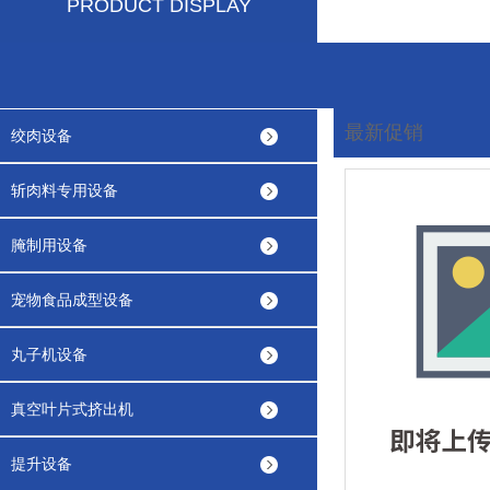
PRODUCT DISPLAY
最新促销
绞肉设备
您现在的位置:
首页
斩肉料专用设备
腌制用设备
宠物食品成型设备
丸子机设备
真空叶片式挤出机
提升设备