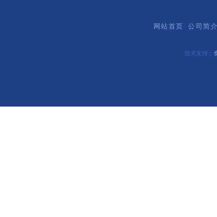
网站首页
公司简
技术支持：