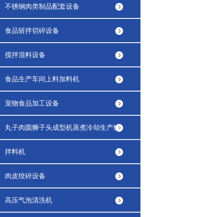
不锈钢肉类制品配套设备
食品斩拌切碎设备
搅拌混料设备
食品生产车间上料加料机
宠物食品加工设备
丸子肉圆狮子头成型机蒸煮冷却生产线
拌料机
肉皮绞碎设备
高压气泡清洗机