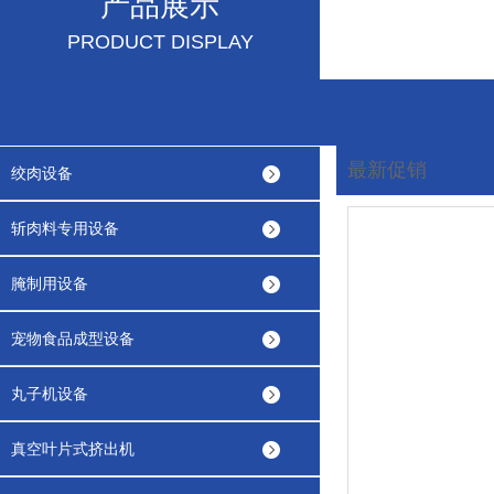
产品展示
PRODUCT DISPLAY
最新促销
绞肉设备
您现在的位置:
首页
斩肉料专用设备
腌制用设备
宠物食品成型设备
丸子机设备
真空叶片式挤出机