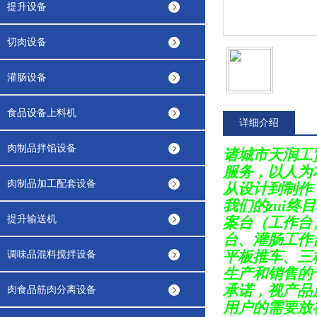
提升设备
切肉设备
灌肠设备
食品设备上料机
详细介绍
肉制品拌馅设备
诸城市天润工
服务，以人为
肉制品加工配套设备
从设计到制作
我们的zui
提升输送机
案台（工作台
台、灌肠工作
调味品混料搅拌设备
平板推车、三
生产和销售的
承诺，视产品
肉食品筋肉分离设备
用户的需要放