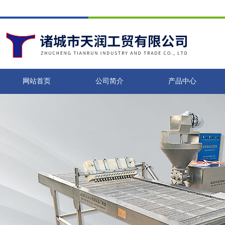
网站首页
公司简介
产品中心