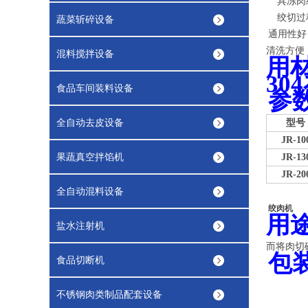
具冻肉绞
绞切过程
蔬菜斩碎设备
通用性好
清洗方便
混料搅拌设备
用
30
食品车间装料设备
参
全自动去皮设备
型号
JR-10
果蔬真空拌馅机
JR-13
JR-20
全自动混料设备
绞肉机
用
盐水注射机
而
将肉切
包
食品切断机
不锈钢肉类制品配套设备