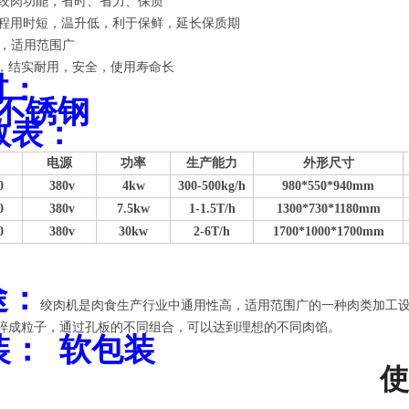
肉功能，省时、省力、保质
用时短，温升低，利于保鲜，延长保质期
，适用范围广
，结实耐用，安全，使用寿命长
材
：
4不锈钢
数表
：
电源
功率
生产能力
外形尺寸
0
380v
4kw
300-500kg/h
980*550*940mm
0
380v
7.5kw
1-1.5T/h
1300*730*1180mm
0
380v
30kw
2-6T/h
1700*1000*1700mm
途：
绞肉机是肉食生产行业中通用性高，适用范围广的一种肉类加工
碎成粒子，通过孔板的不同组合，可以达到理想的不同肉馅。
装
：
软包装
使