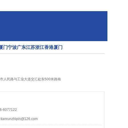
安徽厦门宁波广东江苏浙江香港厦门
1
城市人民路与工业大道交汇处东500米路南
-6077122
nrunzhipin@126.com