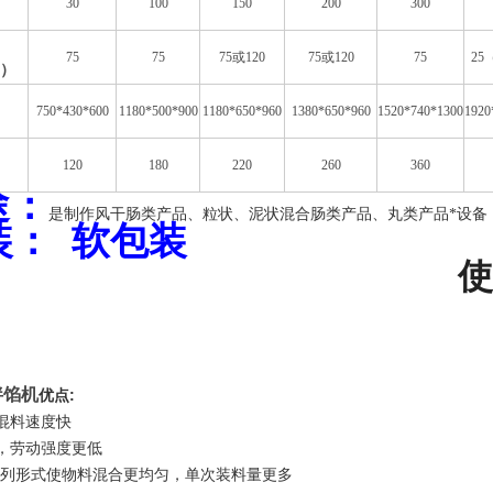
30
100
150
200
300
75
75
75或120
75或120
75
2
钟）
750*430*600
1180*500*900
1180*650*960
1380*650*960
1520*740*1300
1920
120
180
220
260
360
途：
是制作风干肠类产品、粒状、泥状混合肠类产品、丸类产品
设备
*
装
：
软包装
使
拌馅机
优点:
混料速度快
，劳动强度更低
排列形式使物料混合更均匀，单次装料量更多