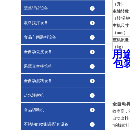
（升）
蔬菜斩碎设备
主轴转数
（转/分
混料搅拌设备
主机尺寸
（mm）
食品车间装料设备
整机质量
（kg）
用
全自动去皮设备
包
果蔬真空拌馅机
全自动混料设备
盐水注射机
全自动
食品切断机
效率高，
自动出料
不锈钢肉类制品配套设备
*的旋齿