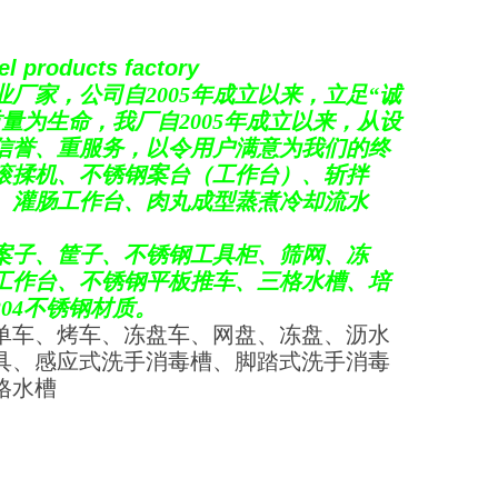
l products factory
业厂家，公司自
2005年
成立以来，立足
“
诚
质量为生命，我厂自
2005
年成立以来，从设
信誉、重服务，以令用户满意为我们的终
滚揉机、不锈钢案台（工作台）、斩拌
、灌肠工作台、肉丸成型蒸煮冷却流水
案子、筐子、不锈钢工具柜、筛网、
冻
工作台、不锈钢平板推车、三格水槽、培
04不锈钢材质。
单车、烤车、冻盘车、网盘、冻盘、沥水
具、感应式洗手消毒槽、脚踏式洗手消毒
格水槽