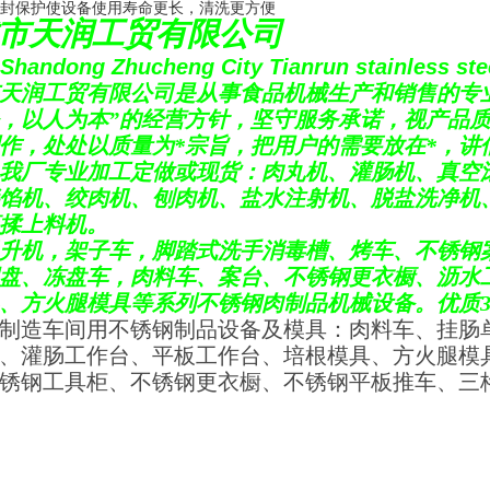
密封保护使设备使用寿命更长，清洗更方便
市天润工贸有限公司
Shandong Zhucheng City Tianrun stainless stee
天润工贸有限公司是从事食品机械生产和销售的专
，以人为本
”
的经营方针，坚守服务承诺，视产品
作，处处以质量为*宗旨，把用户的需要放在*，讲
我厂专业加工定做或现货：肉丸机、灌肠机、真空
馅机、绞肉机、刨肉机、盐水注射机、脱盐洗净机
揉上料机。
升机，
架子车，
脚踏式洗手消毒槽、烤车、不锈钢
盘、冻盘车，肉
料车、案台、不锈钢更衣橱、沥水
、方火腿模具等系列不锈钢肉制品机械设备。优质3
制造车间用不锈钢制品设备及模具：肉料车、挂肠
、灌肠工作台、平板工作台、培根模具、方火腿模
锈钢工具柜、不锈钢更衣橱、不锈钢平板推车、三