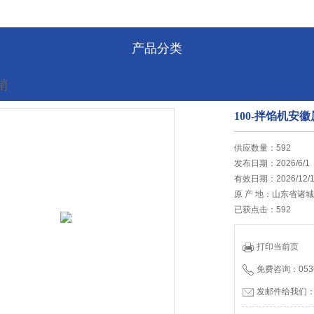
产品分类
销
100-拌馅机
的位置:
首页
>
最新促销
供应数量：592
发布日期：2026/6/1
有效日期：2026/12/
原 产 地：山东省诸
已获点击：592
打印当前页
免费咨询：0536
发邮件给我们：tia