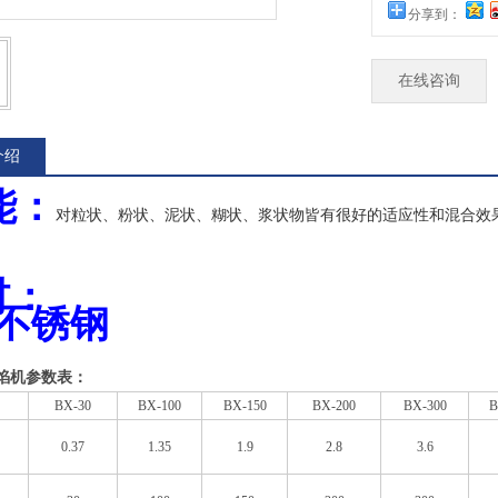
分享到：
在线咨询
介绍
能：
对粒状、粉状、泥状、糊状、浆状物皆有很好的适应性和混合效
材
：
4不锈钢
馅机
参数表：
BX-30
B
X-100
B
X-150
B
X-200
B
X-300
B
0.37
1.35
1.9
2.8
3.6