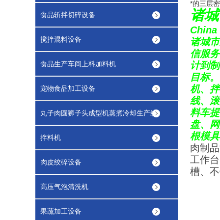
*的三层
诸城
食品斩拌切碎设备
China 
搅拌混料设备
诸城市
信服务
食品生产车间上料加料机
计到制
目标。
机、拌
宠物食品加工设备
线、滚
料车提
丸子肉圆狮子头成型机蒸煮冷却生产线
盘、网
根模具
拌料机
肉制品
工作台
肉皮绞碎设备
槽、不
高压气泡清洗机
果蔬加工设备