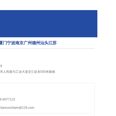
上海厦门宁波南京广州德州汕头江苏
9
9
城市人民路与工业大道交汇处东500米路南
-6077122
nrunzhipin@126.com