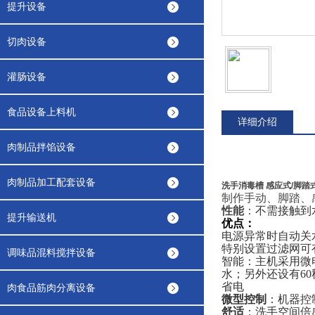
提升设备
切肉设备
灌肠设备
食品设备上料机
详细介绍
肉制品拌馅设备
肉制品加工配套设备
洗手消毒槽 感应式/脚踏
制作手动、脚踏、
性能
：
不需接触到
提升输送机
优点：
电源异常时自动关
特别设置过滤网可
调味品混料搅拌设备
智能：主机采用微
水；另外还设有6
省电
肉食品筋肉分离设备
微型控制
：机器控
舒适
：洗手空间倍