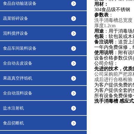
食品自动输送设备
用材
：
304
食品级
不锈钢
参数表
：
蔬菜斩碎设备
洗手消毒槽总宽度：4
厚度
1.2cm
用途
：用于消毒场
混料搅拌设备
包装
：软包装或木
备注说明
：送货上
一年内免费保修，
食品车间装料设备
使用说明
：附有说
设备价格参数仅供
全自动去皮设备
公司介绍：
先进的技术，优质
公司采购前严把原
果蔬真空拌馅机
成后进行合格检验
为客户提供免费的
为客户提供全套的
全自动混料设备
所有设备免费保修
洗手消毒槽 感应式
盐水注射机
食品切断机