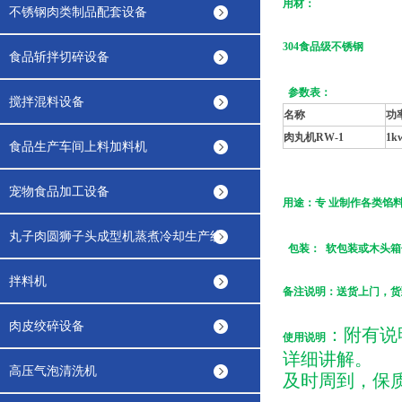
用材
：
不锈钢肉类制品配套设备
304
食品级
不锈钢
食品斩拌切碎设备
参数表
：
搅拌混料设备
名称
功
肉丸机RW-1
1k
食品生产车间上料加料机
宠物食品加工设备
用途
：专 业制作各类馅
丸子肉圆狮子头成型机蒸煮冷却生产线
包装： 软包装或木头箱
拌料机
备注说明：送货上门，货
肉皮绞碎设备
：附有说
使用说明
详细讲解。
高压气泡清洗机
及时周到，保