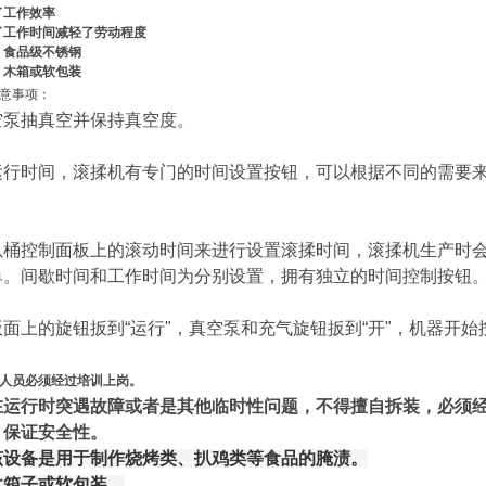
了工作效率
了工作时间减轻了劳动程度
：食品级不锈钢
：木箱或软包装
意事项：
空泵抽真空并保持真空度。
运行时间，滚揉机有专门的时间设置按钮，可以根据不同的需要
。
以桶控制面板上的滚动时间来进行设置滚揉时间，滚揉机生产时
单。间歇时间和工作时间为分别设置，拥有独立的时间控制按钮
版面上的旋钮扳到
“
运行
"
，真空泵和充气旋钮扳到
“
开
"
，机器开始
人员必须经过培训上岗。
在运行时突遇故障或者是其他临时性问题，不得擅自拆装，必须
，保证安全性。
该设备是用于制作烧烤类、扒鸡类等食品的腌渍。
木箱子或软包装。