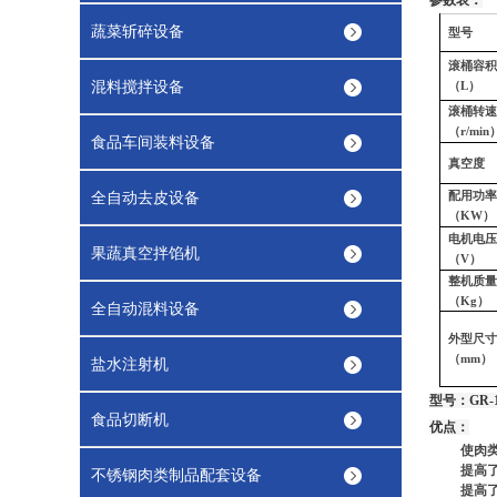
参数表：
蔬菜斩碎设备
型号
滚桶容
混料搅拌设备
（
L
）
滚桶转
（
r/min
食品车间装料设备
真空度
全自动去皮设备
配用功
（
KW
）
电机电
果蔬真空拌馅机
（
V
）
整机质
（
Kg
）
全自动混料设备
外型尺
（
mm
）
盐水注射机
型号：GR-
食品切断机
优点：
使肉
提高
不锈钢肉类制品配套设备
提高