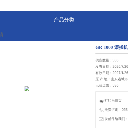
产品分类
销
GR-1000-滚
的位置:
首页
>
最新促销
供应数量：536
发布日期：2026/7/2
有效日期：2027/1/2
原 产 地：山东诸城
已获点击：536
打印当前页
免费咨询：0536
发邮件给我们：tia