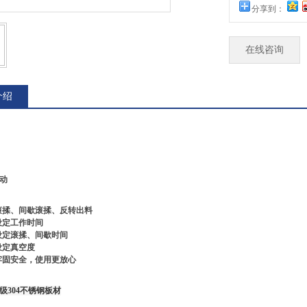
分享到：
在线咨询
介绍
动
滚揉、间歇滚揉、反转出料
设定工作时间
设定滚揉、间歇时间
设定真空度
牢固安全，使用更放心
级304不锈钢板材