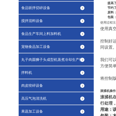
提高
食品斩拌切碎设备
节约
原料
包装
搅拌混料设备
使用过程注
使用真
食品生产车间上料加料机
控制好
宠物食品加工设备
同设置
丸子肉圆狮子头成型机蒸煮冷却生产线
我们可
方便简
拌料机
将控制
肉皮绞碎设备
滚揉机操作
滚揉机
高压气泡清洗机
行处理
用途：
果蔬加工设备
包装：