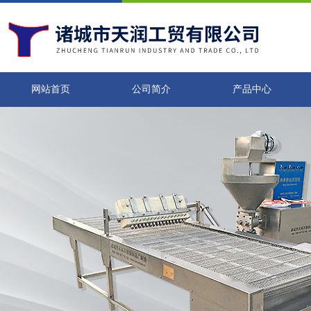
网站首页
公司简介
产品中心