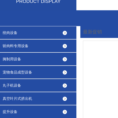
PRODUCT DISPLAY
最新促销
绞肉设备
您现在的位置:
首页
斩肉料专用设备
腌制用设备
宠物食品成型设备
丸子机设备
真空叶片式挤出机
提升设备