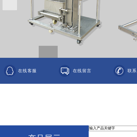
在线客服
在线留言
联系