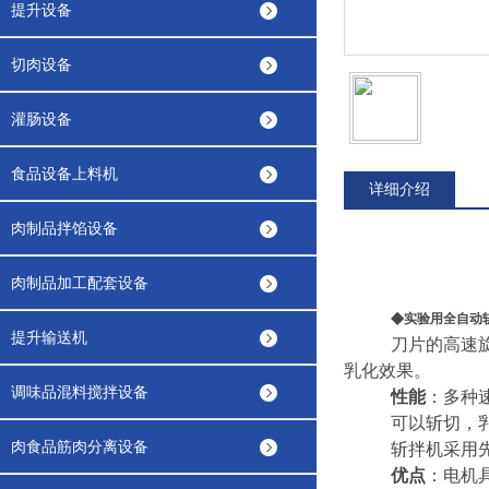
提升设备
切肉设备
灌肠设备
食品设备上料机
详细介绍
肉制品拌馅设备
肉制品加工配套设备
◆
实验用全自动
提升输送机
刀片的高速
乳化效果。
调味品混料搅拌设备
性能
：多种
可以斩切，
肉食品筋肉分离设备
斩拌机采用
优点
：电机