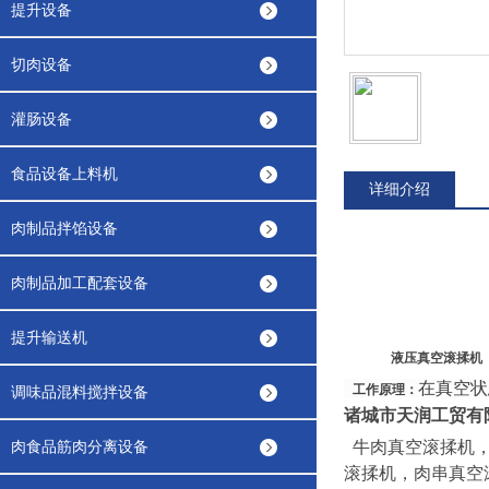
提升设备
切肉设备
灌肠设备
食品设备上料机
详细介绍
肉制品拌馅设备
肉制品加工配套设备
提升输送机
液压真空滚揉机
在真空状
工作原理：
调味品混料搅拌设备
诸城市天润工贸有
肉食品筋肉分离设备
牛肉真空滚揉机
滚揉机，肉串真空