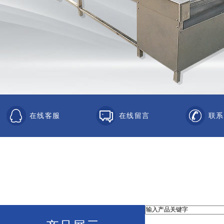
在线客服
在线留言
联系