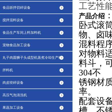
工艺性
食品斩拌切碎设备
产品介绍
搅拌混料设备
卧式滚
物、卤
食品生产车间上料加料机
混料程
宠物食品加工设备
对物料
丸子肉圆狮子头成型机蒸煮冷却生产线
料斗，
304不
拌料机
锈钢材
肉皮绞碎设备
率。
高压气泡清洗机
配套设
果蔬加工设备
槽，不