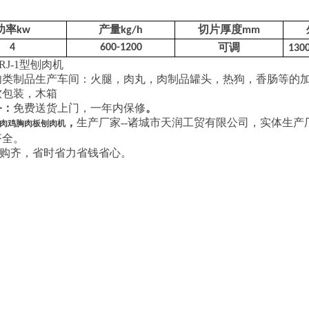
功率
产量
切片厚度
kw
kg/h
mm
可调
4
600-1200
130
RJ-1型刨肉机
肉类制品生产车间：火腿，肉丸，肉制品罐头，热狗，香肠等的
软包装，木箱
务：
免费送货上门，一年内保修
。
，
生产厂家--诸城市天润工贸有限公司，实体生
肉鸡胸肉板刨肉机
齐全。
购齐，省时省力省钱省心。