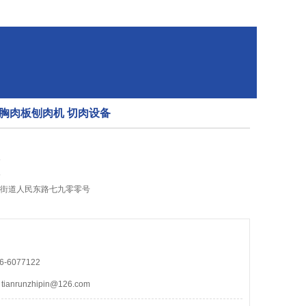
胸肉板刨肉机 切肉设备
5
5
州街道人民东路七九零零号
-6077122
nrunzhipin@126.com