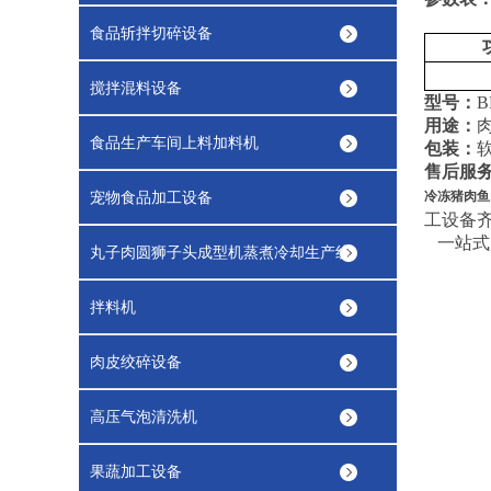
食品斩拌切碎设备
搅拌混料设备
型号：
B
用途：
食品生产车间上料加料机
包装：
售后服
宠物食品加工设备
冷冻猪肉鱼
工设备
一站式
丸子肉圆狮子头成型机蒸煮冷却生产线
拌料机
肉皮绞碎设备
高压气泡清洗机
果蔬加工设备