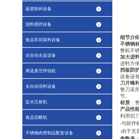
蔬菜斩碎设备
混料搅拌设备
细节介
食品车间装料设备
不锈钢
整机不
全自动去皮设备
加大进
进料方
挡板防
果蔬真空拌馅机
设备设
刀片锋
全自动混料设备
整刀采
节。
盐水注射机
材质
：
产品性
利用切
食品切断机
与
斩
拌
·
由于无
·
不锈钢肉类制品配套设备
参数表