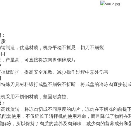
绍：
材质
锈钢制造，优选材质，机身平稳不摇晃，切刀不崩裂
料口
便，产量高，可直接将冻肉盘刨碎成片
护
有挡板防护，提高安全系数。减少操作过程中意外伤害
利
用特殊刀具材料锻打成型不崩裂不折断，将成盘的冷冻肉直接刨
整机采用不锈钢材质，坚固耐腐蚀。
能：
刀
高
速旋转，将冻肉切成不同厚度的肉片，冻肉在不解冻的前提
机配套使用，不仅延长了斩拌机的使用寿命，而且降低了物料在
需解冻，所以保持了肉质的营养及肉鲜味，减少肉的营养成分和
：