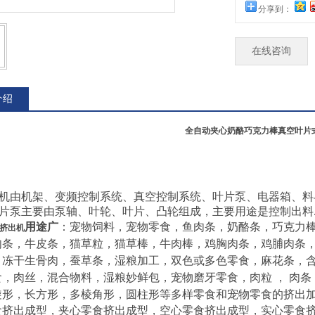
分享到：
在线咨询
介绍
全自动夹心奶酪巧克力棒真空叶片
机由机架、变频控制系统、真空控制系统、叶片泵、电器箱、料
片泵主要由泵轴、叶轮、叶片、凸轮组成，主要用途是控制出料
用途广
：宠物饲料，宠物零食，鱼肉条，奶酪条，巧克力
挤出机
肉条，牛皮条，猫草粒，猫草棒，牛肉棒，鸡胸肉条，鸡脯肉条
，冻干生骨肉，蚕草条，湿粮加工，双色或多色零食，麻花条，
食，肉丝，混合物料，湿粮妙鲜包，
宠物磨牙零食，
肉粒 ， 肉
旋形，长方形，多棱角形，圆柱形等多样零食和宠物零食的挤出
食挤出成型，夹心零食挤出成型，空心零食挤出成型，实心零食