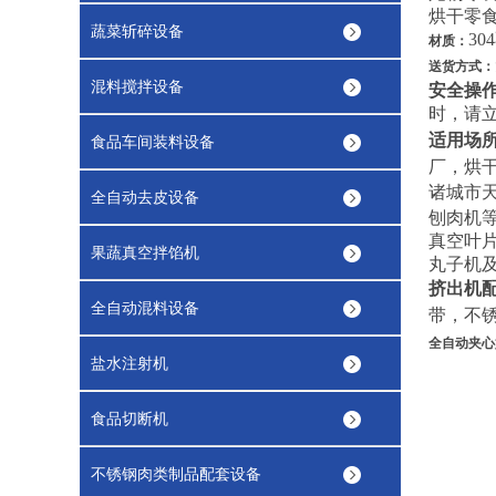
烘干零
蔬菜斩碎设备
3
材质：
送货方式：
混料搅拌设备
安全操
时，请
适用场
食品车间装料设备
厂，烘
诸城市
全自动去皮设备
刨肉机
真空叶
果蔬真空拌馅机
丸子机
挤出机
全自动混料设备
带，不
全自动夹心
盐水注射机
食品切断机
不锈钢肉类制品配套设备