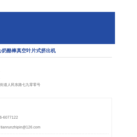
0-夹心奶酪棒真空叶片式挤出机
5
5
州街道人民东路七九零零号
-6077122
nrunzhipin@126.com