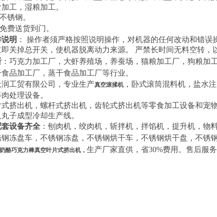
食加工，湿粮加工。
04不锈钢。
免费送货到门。
作说明
： 操作者须严格按照说明操作，对机器的任何改动和错误操
立即关掉总开关，使机器脱离动力来源。 严禁长时间无料空转，
所
：巧克力加工厂，大虾养殖场，养蚕场，猫粮加工厂，狗粮加
干食品加工厂，蒸干食品加工厂等行业。
天润工贸有限公司，专业生产
，卧式滚筒混料机，盐水注
真空滚揉机
等肉处理设备。
片式挤出机，螺杆式挤出机，齿轮式挤出机等零食加工设备和宠
及丸子成型冷却生产线。
配套设备齐全
：刨肉机，绞肉机，斩拌机，拌馅机，提升机，物
锈钢冻盘车，不锈钢冻盘，不锈钢烘干车，不锈钢烘干盘，不锈
生产厂家直供，省30%费用。售后服
奶酪巧克力棒真空叶片式挤出机
，