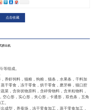
点击收藏
式挤出机
斗等组成。
.
棒，养虾饲料，猫粮，狗粮，猫条，水果条，干料加
，蒸干零食，冻干零食，烘干零食，磨牙棒，猫口腔
含蔬菜，含块状物原料，含碎骨物料，含米粒物料，
条，空心形，实心形，夹心形，卡通形，双色条，五角
加工。
挤出成型，养蚕场，冻干零食加工，蒸干零食加工，