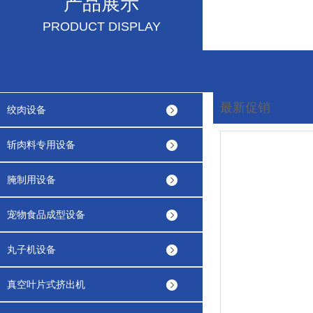
产品展示
PRODUCT DISPLAY
最新促销
绞肉设备
您现在的位置:
首页
斩肉料专用设备
腌制用设备
宠物食品成型设备
丸子机设备
真空叶片式挤出机