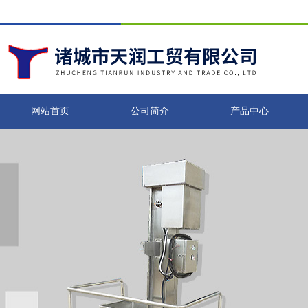
网站首页
公司简介
产品中心