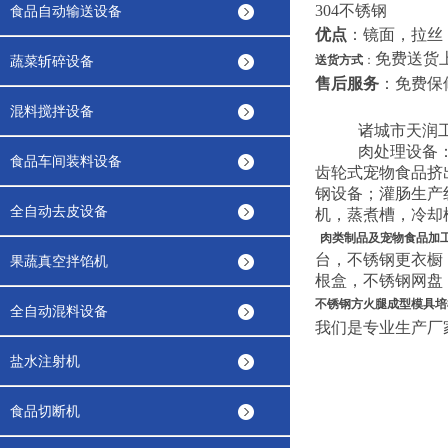
304不锈钢
食品自动输送设备
优点
：镜面，拉丝
免费送货
蔬菜斩碎设备
送货方式
：
售后服务
：免费保
混料搅拌设备
诸城市天润
肉处理设备
食品车间装料设备
齿轮式宠物食品挤
钢设备；灌肠生产
全自动去皮设备
机，蒸煮槽，冷却
肉类制品及宠物食品加
台，不锈钢更衣橱
果蔬真空拌馅机
根盒，不锈钢网盘
不锈钢方火腿成型模具培
全自动混料设备
我们是专业生产厂
盐水注射机
食品切断机