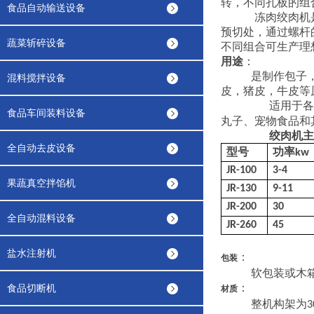
转，不同孔板的组
食品自动输送设备
冻肉绞肉机
预切处，通过螺杆
蔬菜斩碎设备
不同组合可生产理
用途
：
是制作包子
混料搅拌设备
皮，猪皮，牛皮等
适用于各
食品车间装料设备
丸子、宠物食品和
绞肉机主
全自动去皮设备
型号
功率
kw
JR-100
3-4
果蔬真空拌馅机
JR-130
9-11
JR-200
30
全自动混料设备
JR-260
45
盐水注射机
：
包装
软包装或木
：
食品切断机
材质
整机构架为
3