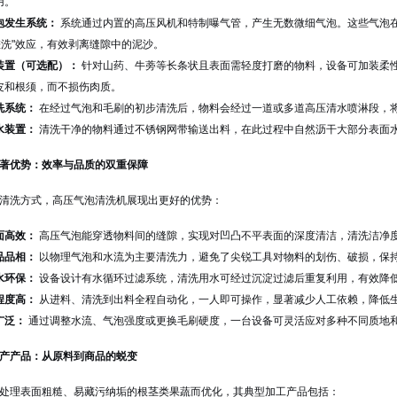
用。
泡发生系统：
系统通过内置的高压风机和特制曝气管，产生无数微细气泡。这些气泡在
“搓洗"效应，有效剥离缝隙中的泥沙。
装置（可选配）：
针对山药、牛蒡等长条状且表面需轻度打磨的物料，设备可加装柔
皮和根须，而不损伤肉质。
洗系统：
在经过气泡和毛刷的初步清洗后，物料会经过一道或多道高压清水喷淋段，
水装置：
清洗干净的物料通过不锈钢网带输送出料，在此过程中自然沥干大部分表面
著优势：效率与品质的双重保障
清洗方式，高压气泡清洗机展现出更好的优势：
面高效：
高压气泡能穿透物料间的缝隙，实现对凹凸不平表面的深度清洁，清洗洁净
品品相：
以物理气泡和水流为主要清洗力，避免了尖锐工具对物料的划伤、破损，保
水环保：
设备设计有水循环过滤系统，清洗用水可经过沉淀过滤后重复利用，有效降
程度高：
从进料、清洗到出料全程自动化，一人即可操作，显著减少人工依赖，降低
广泛：
通过调整水流、气泡强度或更换毛刷硬度，一台设备可灵活应对多种不同质地
产产品：从原料到商品的蜕变
处理表面粗糙、易藏污纳垢的根茎类果蔬而优化，其典型加工产品包括：