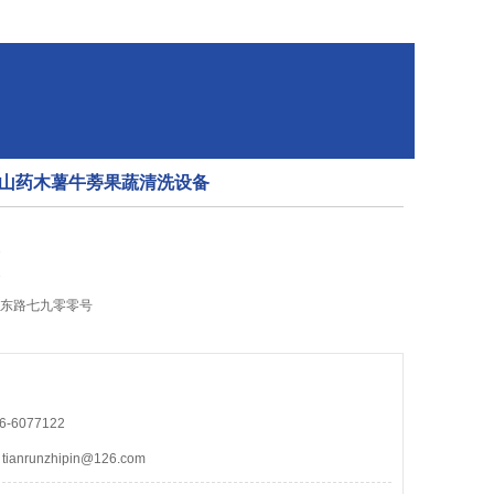
山药木薯牛蒡果蔬清洗设备
7
7
民东路七九零零号
-6077122
nrunzhipin@126.com