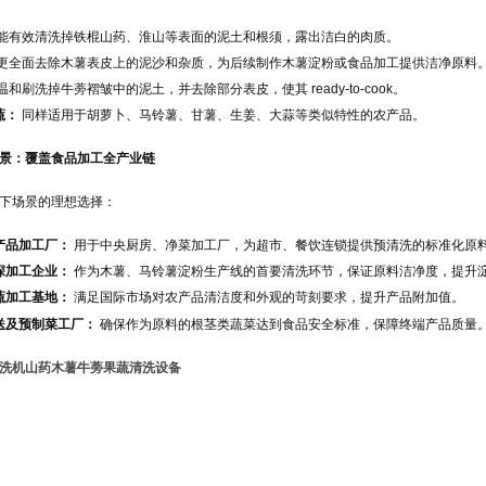
能有效清洗掉铁棍山药、淮山等表面的泥土和根须，露出洁白的肉质。
更全面
去除木薯表皮上的泥沙和杂质，为后续制作木薯淀粉或食品加工提供洁净原料
温和刷洗掉牛蒡褶皱中的泥土，并去除部分表皮，使其 ready-to-cook。
蔬：
同样适用于胡萝卜、马铃薯、甘薯、生姜、大蒜等类似特性的农产品。
景：覆盖食品加工全产业链
下场景的理想选择：
产品加工厂：
用于中央厨房、净菜加工厂，为超市、餐饮连锁提供预清洗的标准化原
深加工企业：
作为木薯、马铃薯淀粉生产线的首要清洗环节，保证原料洁净度，提升
蔬加工基地：
满足国际市场对农产品清洁度和外观的苛刻要求，提升产品附加值。
送及预制菜工厂：
确保作为原料的根茎类蔬菜达到食品安全标准，保障终端产品质量
洗机山药木薯牛蒡果蔬清洗设备