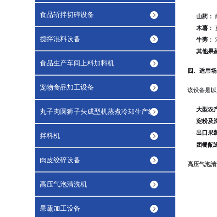
食品斩拌切碎设备
山药：
木薯：
搅拌混料设备
牛蒡：
其他果
食品生产车间上料加料机
四、适用场
宠物食品加工设备
该设备是以
大型农
丸子肉圆狮子头成型机蒸煮冷却生产线
淀粉及
出口果
拌料机
团餐配
肉皮绞碎设备
高压气泡清
高压气泡清洗机
果蔬加工设备