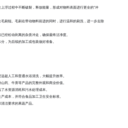
上浮过程中不断破裂，释放能量，形成对物料表面进行更全的“冲
性毛刷辊。毛刷在带动物料前进的同时，进行温和的刷洗，进一步去除
将已经松动剥离的杂质冲走，确保最终洁净度。
水分，为后续的加工或包装做好准备。
度远超人工和普通水浴清洗，大幅提升效率。
持山药、牛蒡等产品的完整外观和商业价值。
低了水资源消耗和污水处理成本。
生产成本，并符合食品加工卫生安全标准。
和清洁要求的果蔬产品。