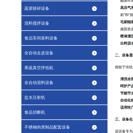
翻滚作
高压气
蔬菜斩碎设备
刷"和
毛刷辊
混料搅拌设备
顽固表
喷淋漂
食品车间装料设备
出料沥
全自动去皮设备
二、设备显
相较于传统
果蔬真空拌馅机
清洗全
全自动混料设备
呵护产
节能节
盐水注射机
自动化
适用性
食品切断机
三、设备生
不锈钢肉类制品配套设备
该设备专为