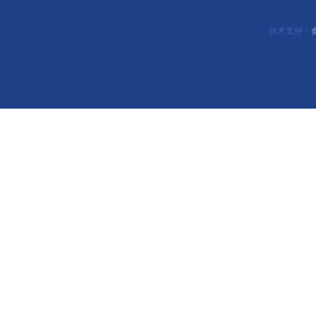
技术支持：