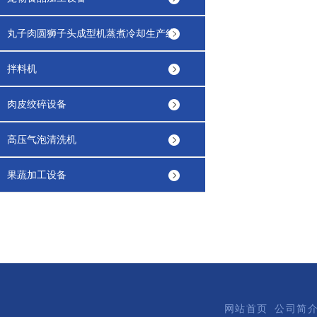
丸子肉圆狮子头成型机蒸煮冷却生产线
拌料机
肉皮绞碎设备
高压气泡清洗机
果蔬加工设备
网站首页
公司简