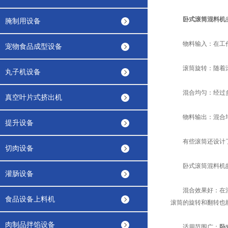
卧式滚筒混料机
腌制用设备
物料输入：在工作
宠物食品成型设备
滚筒旋转：随着滚
丸子机设备
混合均匀：经过多
真空叶片式挤出机
物料输出：混合均
提升设备
有些滚筒还设计了两
切肉设备
卧式滚筒混料机
灌肠设备
混合效果好：在混合
食品设备上料机
滚筒的旋转和翻转也
肉制品拌馅设备
适用范围广：
卧