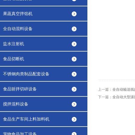
果蔬真空拌馅机
全自动混料设备
盐水注射机
食品切断机
不锈钢肉类制品配套设备
食品斩拌切碎设备
上一篇：
全自动输送线
下一篇：
全自动大型滚
搅拌混料设备
食品生产车间上料加料机
宠物食品加工设备