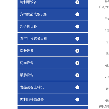
卧
腌制用设备
广泛的
宠物食品成型设备
卧式滚
丸子机设备
1.安
真空叶片式挤出机
-个人
提升设备
-防止
切肉设备
-紧急
灌肠设备
2.设
食品设备上料机
-定期
肉制品拌馅设备
-保持
持良好