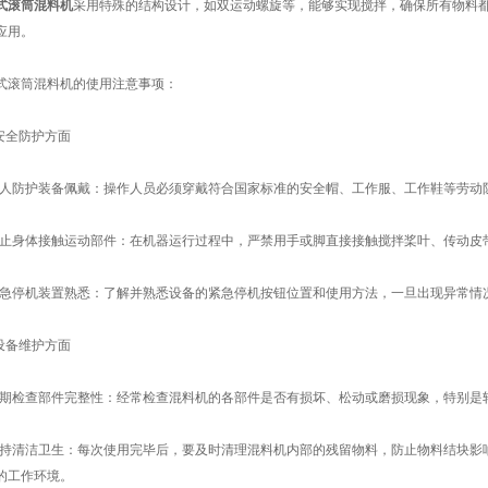
式滚筒混料机
采用特殊的结构设计，如双运动螺旋等，能够实现搅拌，确保所有物料
应用。
筒混料机的使用注意事项：
全防护方面
防护装备佩戴：操作人员必须穿戴符合国家标准的安全帽、工作服、工作鞋等劳动
身体接触运动部件：在机器运行过程中，严禁用手或脚直接接触搅拌桨叶、传动皮
停机装置熟悉：了解并熟悉设备的紧急停机按钮位置和使用方法，一旦出现异常情
备维护方面
检查部件完整性：经常检查混料机的各部件是否有损坏、松动或磨损现象，特别是
清洁卫生：每次使用完毕后，要及时清理混料机内部的残留物料，防止物料结块影
的工作环境。