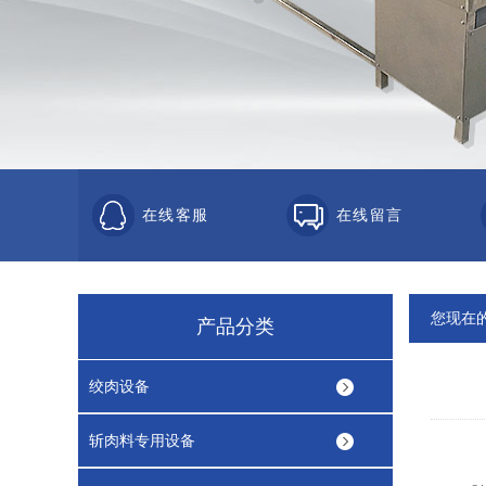
在线客服
在线留言
您现在
产品分类
绞肉设备
斩肉料专用设备