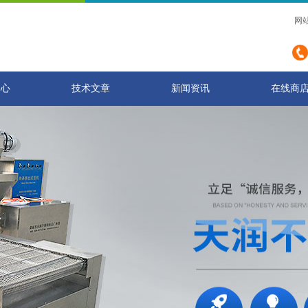
网
中心
技术文章
新闻资讯
在线商