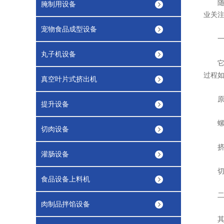
随着
腌制用设备
业关
宠物食品成型设备
一
丸子机设备
它是
过程
真空叶片式挤出机
原料
提升设备
螺杆
切肉设备
挤压
灌肠设备
切割
食品设备上料机
二、
肉制品拌馅设备
其主