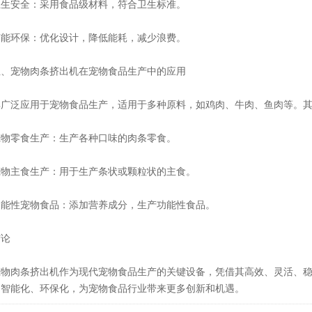
安全：采用食品级材料，符合卫生标准。
环保：优化设计，降低能耗，减少浪费。
宠物肉条挤出机在宠物食品生产中的应用
泛应用于宠物食品生产，适用于多种原料，如鸡肉、牛肉、鱼肉等。其
零食生产：生产各种口味的肉条零食。
主食生产：用于生产条状或颗粒状的主食。
性宠物食品：添加营养成分，生产功能性食品。
论
肉条挤出机作为现代宠物食品生产的关键设备，凭借其高效、灵活、稳
加智能化、环保化，为宠物食品行业带来更多创新和机遇。