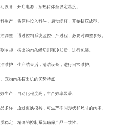
设备：开启电源，预热筒体至设定温度。
生产：将原料投入料斗，启动螺杆，开始挤压成型。
调整：通过控制系统监控生产过程，必要时调整参数。
冷却：挤出的肉条经切割和冷却后，进行包装。
维护：生产结束后，清洁设备，进行日常维护。
宠物肉条挤出机的优势特点
生产：自动化程度高，生产效率显著。
多样：通过更换模具，可生产不同形状和尺寸的肉条。
稳定：精确的控制系统确保产品一致性。