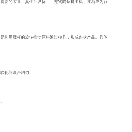
喜爱的零食，其生产设备——宠物肉条挤出机，逐渐成为行
是利用螺杆的旋转推动原料通过模具，形成条状产品。具体
软化并混合均匀。
型。