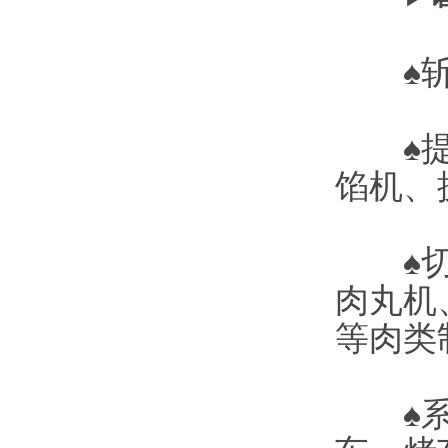
♠斩拌
♠提升
馅机、
♠切断
肉丸机
等肉类
♠系列