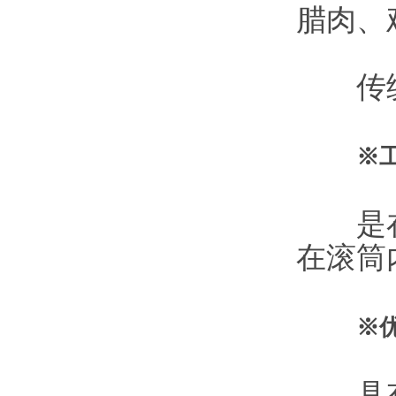
腊肉、
传统中
※
是在真
在滚筒
※
具有更