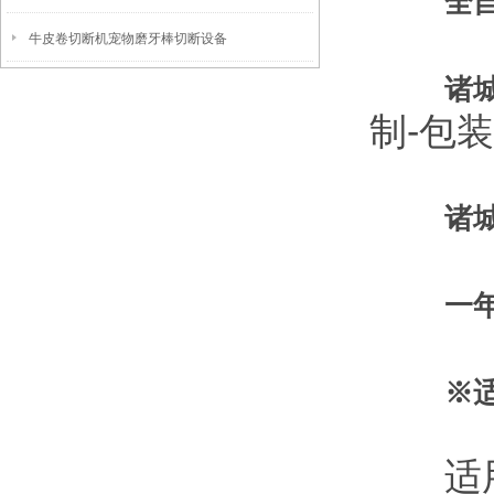
全
牛皮卷切断机宠物磨牙棒切断设备
诸
制-包
诸
一
※
适用于