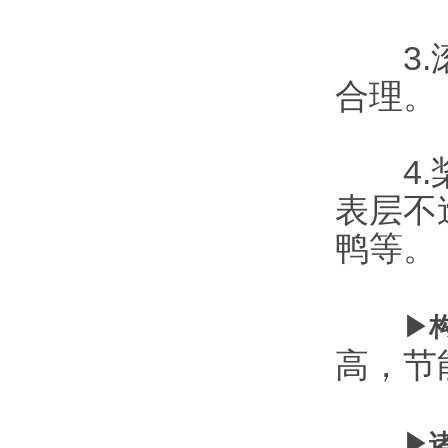
3.滚
合理。
4.桨
表层不
鸭等。
▶
高，节
▶