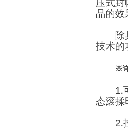
压式封
品的效
除具有
技术的
※
1.可
态滚揉
2.控