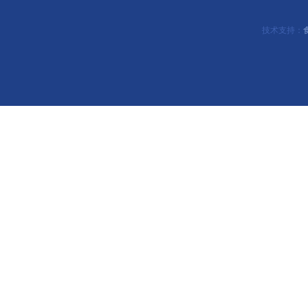
技术支持：