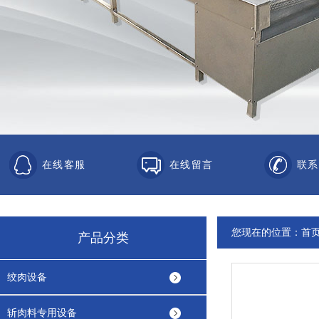
在线客服
在线留言
联系
您现在的位置：
首
产品分类
绞肉设备
斩肉料专用设备