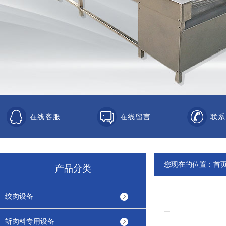
在线客服
在线留言
联系
您现在的位置：
首
产品分类
绞肉设备
斩肉料专用设备