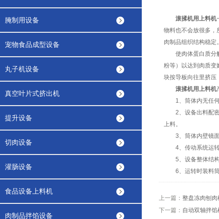
滚揉机用上料机
腌制用设备
物料也不会放很多，
肉制品组织结构稳定
宠物食品成型设备
使肉体蛋白质分解成
粉等）以达到肉质变
丸子机设备
块按导板向往里挤压
滚揉机用上料机
真空叶片式挤出机
1、筒体内无任何
2、设备出料配密闭
提升设备
上料。
3、筒体内壁镜面抛
切肉设备
4、传动系统运转
5、设备整体结构
灌肠设备
6、运转时装料筒体
食品设备上料机
上一篇：
整盘冻肉刨肉
下一篇：
自动双轴拌馅
肉制品拌馅设备